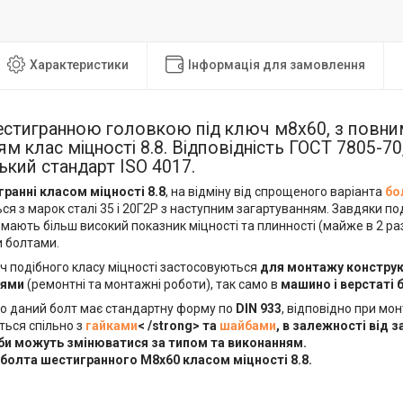
Характеристики
Інформація для замовлення
шестигранною головкою під ключ м8х60, з повн
ям клас міцності 8.8. Відповідність ГОСТ 7805-70,
кий стандарт ISO 4017.
ранні класом міцності 8.8
, на відміну від спрощеного варіанта
бо
я з марок сталі 35 і 20Г2Р з наступним загартуванням. Завдяки по
мають більш високий показник міцності та плинності (майже в 2 рази
 болтами.
ч подібного класу міцності застосовуються
для монтажу конструк
нями
(ремонтні та монтажні роботи), так само в
машино і верстаті 
о даний болт має стандартну форму по
DIN 933
, відповідно при мо
ться спільно з
гайками
< /strong> та
шайбами
, в залежності від 
би можуть змінюватися за типом та виконанням.
болта шестигранного
М8х60 класом міцності 8.8
.