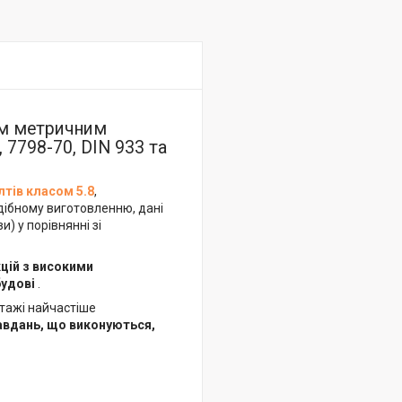
им метричним
 7798-70, DIN 933 та
лтів класом 5.8
,
дібному виготовленню, дані
) у порівнянні зі
цій з високими
будові
.
нтажі найчастіше
завдань, що виконуються,