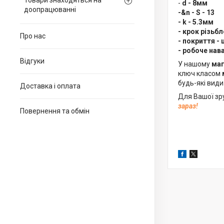
Товари знаходяться на
-
d - 8мм
доопрацюванні
-&n - S - 13
- k - 5.3мм
- крок різьбл
Про нас
- покриття - 
- робоче нав
Відгуки
У нашому
маг
ключ класом
будь-які види
Доставка і оплата
Для Вашої зр
зараз!
Повернення та обмін