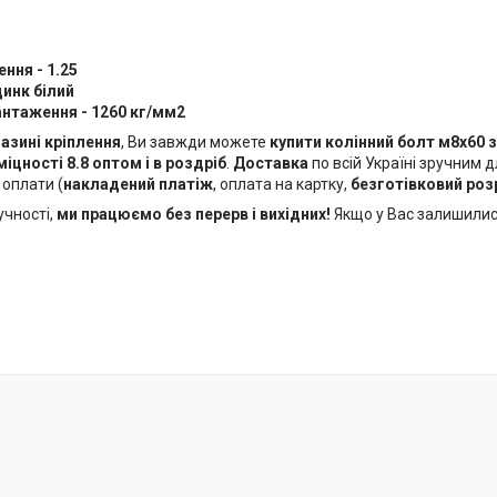
ення - 1.25
цинк білий
антаження - 1260 кг/мм2
азині кріплення
, Ви завжди можете
купити колінний болт м8х60
міцності 8.8 оптом і в роздріб
.
Доставка
по всій Україні зручним 
 оплати (
накладений платіж
, оплата на картку,
безготівковий роз
учності,
ми працюємо без перерв і вихідних!
Якщо у Вас залишилис