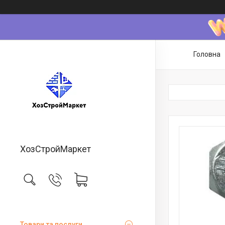
Головна
ХозСтройМаркет
Товари та послуги