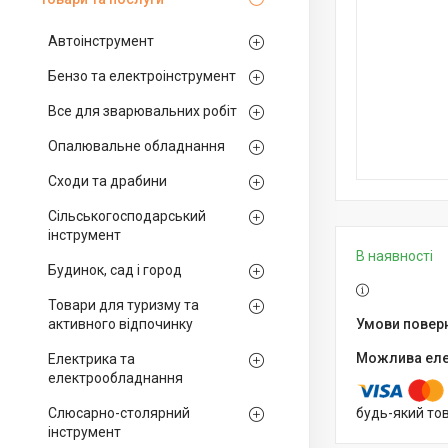
Автоінструмент
Бензо та електроінструмент
Все для зварювальних робіт
Опалювальне обладнання
Сходи та драбини
Сільськогосподарський
інструмент
В наявності
Будинок, сад і город
Товари для туризму та
активного відпочинку
Електрика та
електрообладнання
Слюсарно-столярний
будь-який то
інструмент