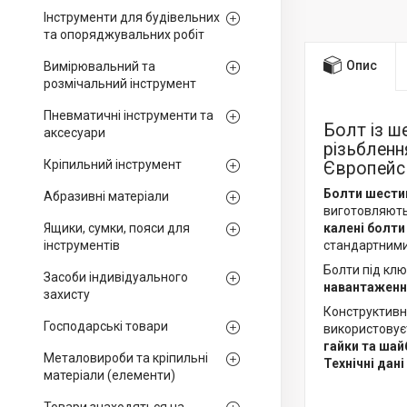
Інструменти для будівельних
та опоряджувальних робіт
Опис
Вимірювальний та
розмічальний інструмент
Пневматичні інструменти та
Болт із 
аксесуари
різьбленн
Кріпильний інструмент
Європейсь
Болти шестиг
Абразивні матеріали
виготовляютьс
Ящики, сумки, пояси для
калені болти
інструментів
стандартними
Болти під клю
Засоби індивідуального
навантажен
захисту
Конструктивн
Господарські товари
використовує
гайки та шай
Металовироби та кріпильні
Технічні дані
матеріали (елементи)