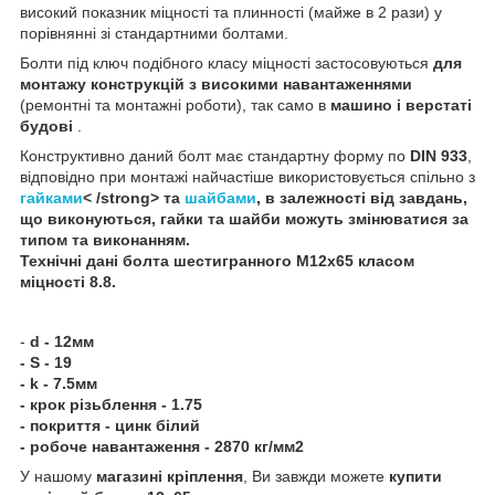
високий показник міцності та плинності (майже в 2 рази) у
порівнянні зі стандартними болтами.
Болти під ключ подібного класу міцності застосовуються
для
монтажу конструкцій з високими навантаженнями
(ремонтні та монтажні роботи), так само в
машино і верстаті
будові
.
Конструктивно даний болт має стандартну форму по
DIN 933
,
відповідно при монтажі найчастіше використовується спільно з
гайками
< /strong> та
шайбами
, в залежності від завдань,
що виконуються, гайки та шайби можуть змінюватися за
типом та виконанням.
Технічні дані
болта шестигранного
М12х65 класом
міцності 8.8
.
-
d - 12мм
- S - 19
- k - 7.5мм
- крок різьблення - 1.75
- покриття - цинк білий
- робоче навантаження - 2870 кг/мм2
У нашому
магазині кріплення
, Ви завжди можете
купити