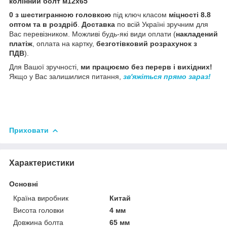
колінний болт м12х65
0 з шестигранною головкою
під ключ класом
міцності 8.8
оптом та в роздріб
.
Доставка
по всій Україні зручним для
Вас перевізником. Можливі будь-які види оплати (
накладений
платіж
, оплата на картку,
безготівковий розрахунок з
ПДВ
).
Для Вашої зручності,
ми працюємо без перерв і вихідних!
Якщо у Вас залишилися питання,
зв'яжіться прямо зараз!
Приховати
Характеристики
Основні
Країна виробник
Китай
Висота головки
4 мм
Довжина болта
65 мм