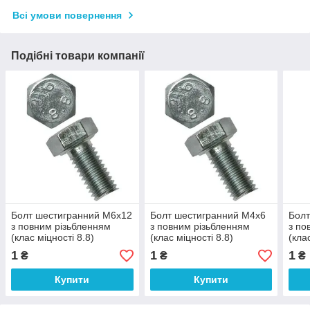
Всі умови повернення
Подібні товари компанії
Болт шестигранний М6х12
Болт шестигранний М4х6
Болт
з повним різьбленням
з повним різьбленням
з по
(клас міцності 8.8)
(клас міцності 8.8)
(кла
1
1
1
₴
₴
₴
Купити
Купити