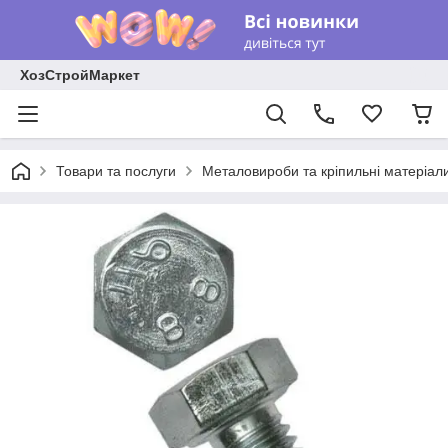
ХозСтройМаркет
Товари та послуги
Металовироби та кріпильні матеріал