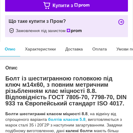
Купити з
Що таке купити з Пром?
Замовлення під захистом
Опис
Характеристики
Доставка
Оплата
Умови п
Опис
Болт із шестигранною головкою під
ключ м14х60, з повним метричним
різьбленням клас міцності 8.8.
Відповідність ГОСТ 7805-70, 7798-70, DIN
933 та Європейський стандарт ISO 4017.
Болти шестигранні класом міцності 8.8
, на відміну від
спрощеного варіанта
болтів класом 5.8
, виготовляються з
марок сталі 35 і 20Г2Р з наступним загартуванням. Завдяки
подібному виготовленню, дані
калені болти
мають більш