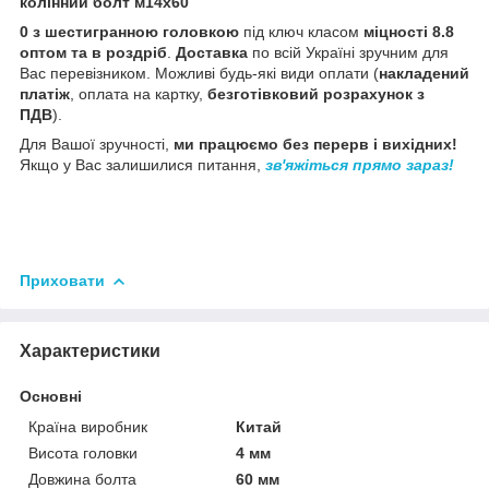
колінний болт м14х60
0 з шестигранною головкою
під ключ класом
міцності 8.8
оптом та в роздріб
.
Доставка
по всій Україні зручним для
Вас перевізником. Можливі будь-які види оплати (
накладений
платіж
, оплата на картку,
безготівковий розрахунок з
ПДВ
).
Для Вашої зручності,
ми працюємо без перерв і вихідних!
Якщо у Вас залишилися питання,
зв'яжіться прямо зараз!
Приховати
Характеристики
Основні
Країна виробник
Китай
Висота головки
4 мм
Довжина болта
60 мм