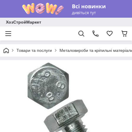
ХозСтройМаркет
Товари та послуги
Металовироби та кріпильні матеріал