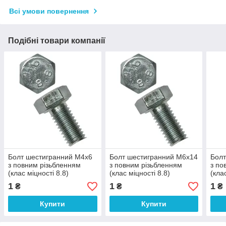
Всі умови повернення
Подібні товари компанії
Болт шестигранний М4х6
Болт шестигранний М6х14
Болт
з повним різьбленням
з повним різьбленням
з по
(клас міцності 8.8)
(клас міцності 8.8)
(кла
1
1
1
₴
₴
₴
Купити
Купити