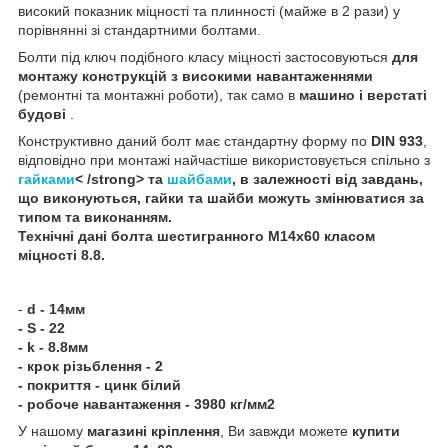
високий показник міцності та плинності (майже в 2 рази) у
порівнянні зі стандартними болтами.
Болти під ключ подібного класу міцності застосовуються
для
монтажу конструкцій з високими навантаженнями
(ремонтні та монтажні роботи), так само в
машино і верстаті
будові
.
Конструктивно даний болт має стандартну форму по
DIN 933
,
відповідно при монтажі найчастіше використовується спільно з
гайками
< /strong> та
шайбами
, в залежності від завдань,
що виконуються, гайки та шайби можуть змінюватися за
типом та виконанням.
Технічні дані
болта шестигранного
М14х60 класом
міцності 8.8
.
-
d - 14мм
- S - 22
- k - 8.8мм
- крок різьблення - 2
- покриття - цинк білий
- робоче навантаження - 3980 кг/мм2
У нашому
магазині кріплення
, Ви завжди можете
купити