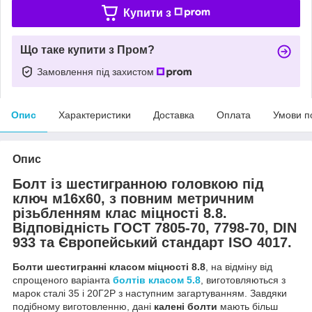
Купити з
Що таке купити з Пром?
Замовлення під захистом
Опис
Характеристики
Доставка
Оплата
Умови п
Опис
Болт із шестигранною головкою під
ключ м16х60, з повним метричним
різьбленням клас міцності 8.8.
Відповідність ГОСТ 7805-70, 7798-70, DIN
933 та Європейський стандарт ISO 4017.
Болти шестигранні класом міцності 8.8
, на відміну від
спрощеного варіанта
болтів класом 5.8
, виготовляються з
марок сталі 35 і 20Г2Р з наступним загартуванням. Завдяки
подібному виготовленню, дані
калені болти
мають більш