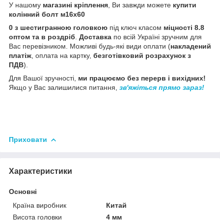
У нашому
магазині кріплення
, Ви завжди можете
купити
колінний болт м16х60
0 з шестигранною головкою
під ключ класом
міцності 8.8
оптом та в роздріб
.
Доставка
по всій Україні зручним для
Вас перевізником. Можливі будь-які види оплати (
накладений
платіж
, оплата на картку,
безготівковий розрахунок з
ПДВ
).
Для Вашої зручності,
ми працюємо без перерв і вихідних!
Якщо у Вас залишилися питання,
зв'яжіться прямо зараз!
Приховати
Характеристики
Основні
Країна виробник
Китай
Висота головки
4 мм