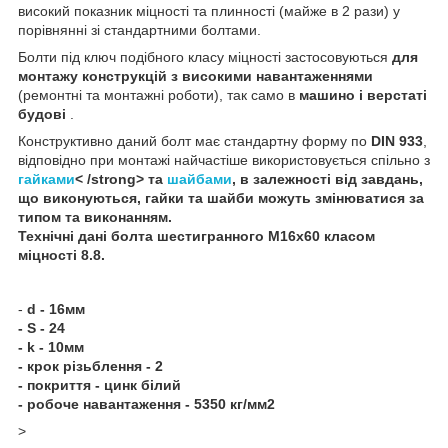
високий показник міцності та плинності (майже в 2 рази) у
порівнянні зі стандартними болтами.
Болти під ключ подібного класу міцності застосовуються
для
монтажу конструкцій з високими навантаженнями
(ремонтні та монтажні роботи), так само в
машино і верстаті
будові
.
Конструктивно даний болт має стандартну форму по
DIN 933
,
відповідно при монтажі найчастіше використовується спільно з
гайками
< /strong> та
шайбами
, в залежності від завдань,
що виконуються, гайки та шайби можуть змінюватися за
типом та виконанням.
Технічні дані
болта шестигранного
М16х60 класом
міцності 8.8
.
-
d - 16мм
- S - 24
- k - 10мм
- крок різьблення - 2
- покриття - цинк білий
- робоче навантаження - 5350 кг/мм2
>