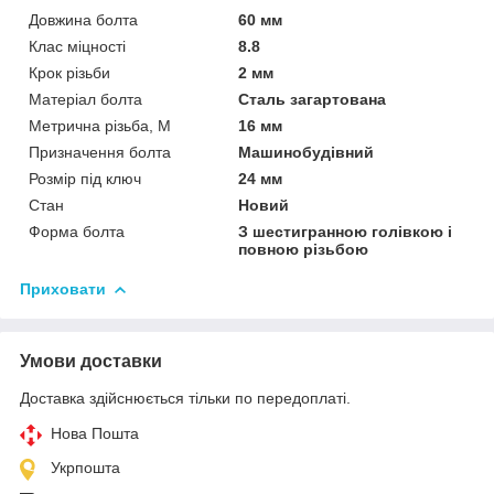
Довжина болта
60 мм
Клас міцності
8.8
Крок різьби
2 мм
Матеріал болта
Сталь загартована
Метрична різьба, М
16 мм
Призначення болта
Машинобудівний
Розмір під ключ
24 мм
Стан
Новий
Форма болта
З шестигранною голівкою і
повною різьбою
Приховати
Умови доставки
Доставка здійснюється тільки по передоплаті.
Нова Пошта
Укрпошта