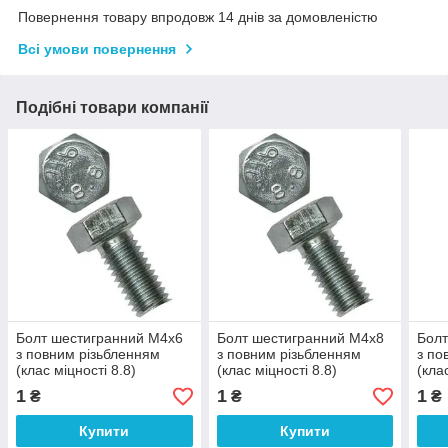
Повернення товару впродовж 14 днів за домовленістю
Всі умови повернення
Подібні товари компанії
Болт шестигранний М4х6
Болт шестигранний М4х8
Болт
з повним різьбленням
з повним різьбленням
з по
(клас міцності 8.8)
(клас міцності 8.8)
(кла
1
1
1
₴
₴
₴
Купити
Купити