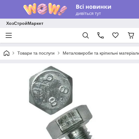
ХозСтройМаркет
Товари та послуги
Металовироби та кріпильні матеріал