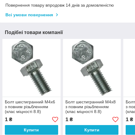
Повернення товару впродовж 14 днів за домовленістю
Всі умови повернення
Подібні товари компанії
Болт шестигранний М4х6
Болт шестигранний М4х8
Болт
з повним різьбленням
з повним різьбленням
з по
(клас міцності 8.8)
(клас міцності 8.8)
(кла
1
1
1
₴
₴
₴
Купити
Купити