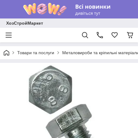
ХозСтройМаркет
Товари та послуги
Металовироби та кріпильні матеріал