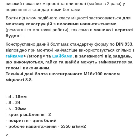
високий показник міцності та плинності (майже в 2 рази) у
порівнянні зі стандартними болтами.
Болти під ключ подібного класу міцності застосовуються
для
монтажу конструкцій з високими навантаженнями
(ремонтні та монтажні роботи), так само в
машино і верстаті
будові
.
Конструктивно даний болт має стандартну форму по
DIN 933
,
відповідно при монтажі найчастіше використовується спільно з
гайками
< /strong> та
шайбами
, в залежності від завдань,
що виконуються, гайки та шайби можуть змінюватися за
типом і виконанням.
Технічні дані
болта шестигранного
М16х100 класом
міцності 8.8
.
-
d - 16мм
- S - 24
- k - 10мм
- крок різьблення - 2
- покриття - цинк білий
- робоче навантаження - 5350 кг/мм2
>