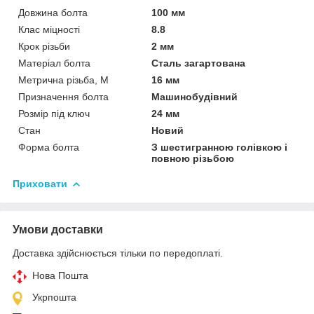
Довжина болта
100 мм
Клас міцності
8.8
Крок різьби
2 мм
Матеріал болта
Сталь загартована
Метрична різьба, М
16 мм
Призначення болта
Машинобудівний
Розмір під ключ
24 мм
Стан
Новий
Форма болта
З шестигранною голівкою і
повною різьбою
Приховати
Умови доставки
Доставка здійснюється тільки по передоплаті.
Нова Пошта
Укрпошта