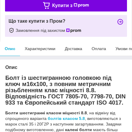
Купити з
Що таке купити з Пром?
Замовлення під захистом
Опис
Характеристики
Доставка
Оплата
Умови п
Опис
Болт із шестигранною головкою під
ключ м16х100, з повним метричним
різьбленням клас міцності 8.8.
Відповідність ГОСТ 7805-70, 7798-70, DIN
933 та Європейський стандарт ISO 4017.
Болти шестигранні класом міцності 8.8
, на відміну від
спрощеного варіанта
болтів класом 5.8
, виготовляються з
марок сталі 35 і 20Г2Р з наступним загартуванням. Завдяки
подібному виготовленню, дані
калені болти
мають більш