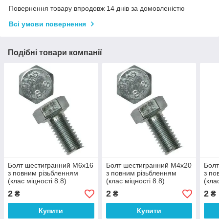
Повернення товару впродовж 14 днів за домовленістю
Всі умови повернення
Подібні товари компанії
Болт шестигранний М6х16
Болт шестигранний М4х20
Болт
з повним різьбленням
з повним різьбленням
з по
(клас міцності 8.8)
(клас міцності 8.8)
(кла
2
2
2
₴
₴
₴
Купити
Купити