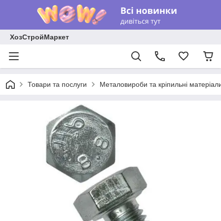
ХозСтройМаркет
Товари та послуги
Металовироби та кріпильні матеріал