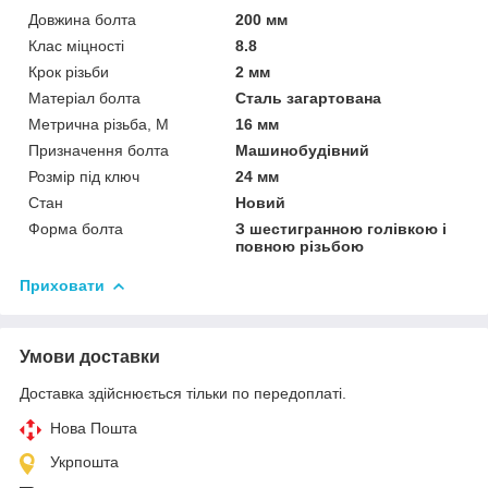
Довжина болта
200 мм
Клас міцності
8.8
Крок різьби
2 мм
Матеріал болта
Сталь загартована
Метрична різьба, М
16 мм
Призначення болта
Машинобудівний
Розмір під ключ
24 мм
Стан
Новий
Форма болта
З шестигранною голівкою і
повною різьбою
Приховати
Умови доставки
Доставка здійснюється тільки по передоплаті.
Нова Пошта
Укрпошта