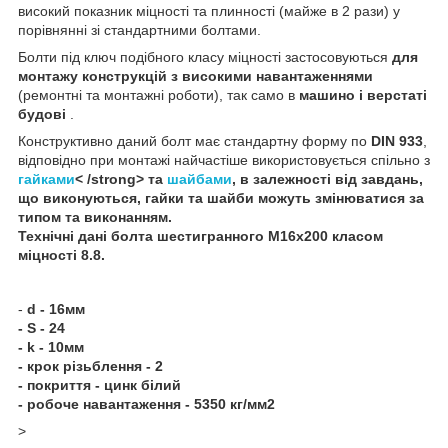
високий показник міцності та плинності (майже в 2 рази) у
порівнянні зі стандартними болтами.
Болти під ключ подібного класу міцності застосовуються
для
монтажу конструкцій з високими навантаженнями
(ремонтні та монтажні роботи), так само в
машино і верстаті
будові
.
Конструктивно даний болт має стандартну форму по
DIN 933
,
відповідно при монтажі найчастіше використовується спільно з
гайками
< /strong> та
шайбами
, в залежності від завдань,
що виконуються, гайки та шайби можуть змінюватися за
типом та виконанням.
Технічні дані
болта шестигранного
М16х200 класом
міцності 8.8
.
-
d - 16мм
- S - 24
- k - 10мм
- крок різьблення - 2
- покриття - цинк білий
- робоче навантаження - 5350 кг/мм2
>