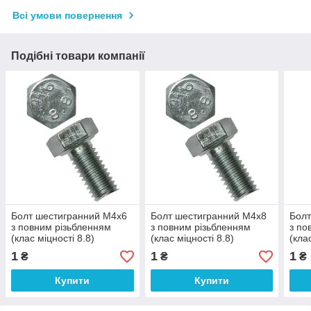
Всі умови повернення
Подібні товари компанії
Болт шестигранний М4х6
Болт шестигранний М4х8
Болт
з повним різьбленням
з повним різьбленням
з по
(клас міцності 8.8)
(клас міцності 8.8)
(кла
1
1
1
₴
₴
₴
Купити
Купити