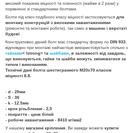
високий показник міцності та плинності (майже в 2 рази) у
порівнянні зі стандартними болтами.
Болти під ключ подібного класу міцності застосовуються
для
монтажу конструкцій з високими навантаженнями
(ремонтні та монтажні роботи), так само в
машино і верстаті
будові
.
Конструктивно даний болт має стандартну форму по
DIN 933
,
відповідно при монтажі найчастіше використовується спільно з
гайками
< /strong> та
шайбами
, в залежності від завдань,
що виконуються, гайки та шайби можуть змінюватися за
типом і виконанням.
Технічні дані
болта шестигранного
М20х70 класом
міцності 8.8
.
-
d - 20мм
- S - 30
- k - 12.5мм
- крок різьблення - 2,5
- покриття - цинк білий
- робоче навантаження - 8410 кг/мм2
У нашому
магазині кріплення
, Ви завжди можете
купити