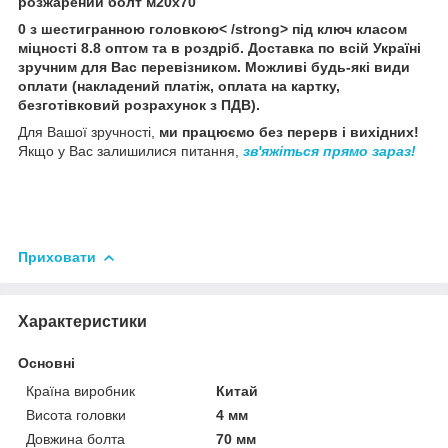
розжарений болт м20х70
0 з шестигранною головкою< /strong> під ключ класом
міцності 8.8 оптом та в роздріб
.
Доставка
по всій Україні
зручним для Вас перевізником. Можливі будь-які види
оплати (
накладений платіж
, оплата на картку,
безготівковий розрахунок з ПДВ
).
Для Вашої зручності,
ми працюємо без перерв і вихідних!
Якщо у Вас залишилися питання,
зв'яжіться прямо зараз!
Приховати
Характеристики
Основні
Країна виробник
Китай
Висота головки
4 мм
Довжина болта
70 мм