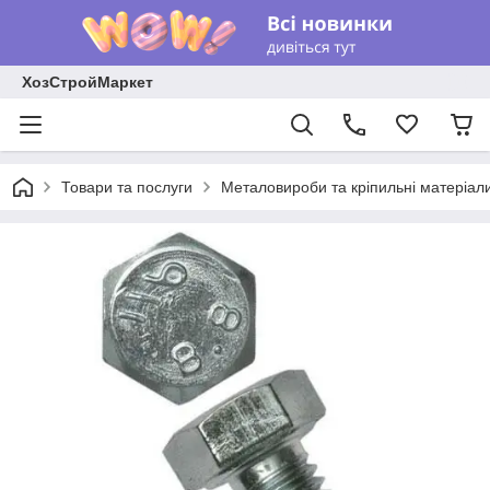
ХозСтройМаркет
Товари та послуги
Металовироби та кріпильні матеріал