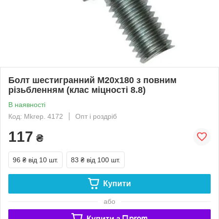
Болт шестигранний М20х180 з повним
різьбленням (клас міцності 8.8)
В наявності
Код: Mkrep. 4172
Опт і роздріб
117
₴
96 ₴
від 10 шт.
83 ₴
від 100 шт.
Купити
або
Купити з