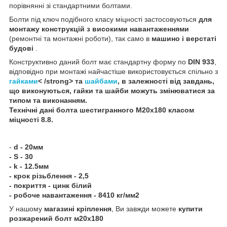
порівнянні зі стандартними болтами.
Болти під ключ подібного класу міцності застосовуються
для
монтажу конструкцій з високими навантаженнями
(ремонтні та монтажні роботи), так само в
машино і верстаті
будові
.
Конструктивно даний болт має стандартну форму по
DIN 933
,
відповідно при монтажі найчастіше використовується спільно з
гайками
< /strong> та
шайбами
, в залежності від завдань,
що виконуються, гайки та шайби можуть змінюватися за
типом та виконанням.
Технічні дані
болта шестигранного
М20х180 класом
міцності 8.8
.
-
d - 20мм
- S - 30
- k - 12.5мм
- крок різьблення - 2,5
- покриття - цинк білий
- робоче навантаження - 8410 кг/мм2
У нашому
магазині кріплення
, Ви завжди можете
купити
розжарений болт м20х180