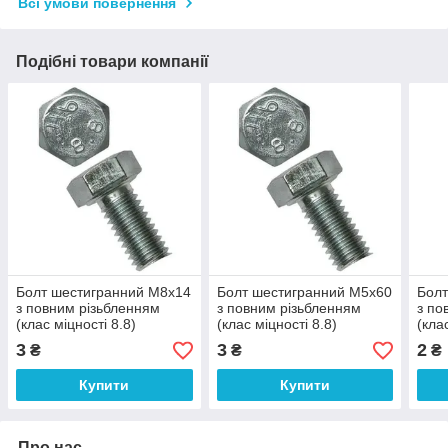
Всі умови повернення
Подібні товари компанії
Болт шестигранний М8х14
Болт шестигранний М5х60
Болт
з повним різьбленням
з повним різьбленням
з по
(клас міцності 8.8)
(клас міцності 8.8)
(кла
3
3
2
₴
₴
₴
Купити
Купити
Про нас