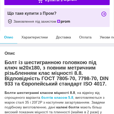
Що таке купити з Пром?
Замовлення під захистом
Опис
Характеристики
Доставка
Оплата
Умови п
Опис
Болт із шестигранною головкою під
ключ м20х180, з повним метричним
різьбленням клас міцності 8.8.
Відповідність ГОСТ 7805-70, 7798-70, DIN
933 та Європейський стандарт ISO 4017.
Болти шестигранні класом міцності 8.8
, на відміну від
спрощеного варіанта
болтів класом 5.8
, виготовляються з
марок сталі 35 і 20Г2Р з наступним загартуванням. Завдяки
подібному виготовленню, дані
калені болти
мають більш
високий показник міцності та плинності (майже в 2 рази) у