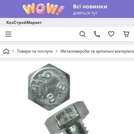
ХозСтройМаркет
Товари та послуги
Металовироби та кріпильні матеріал