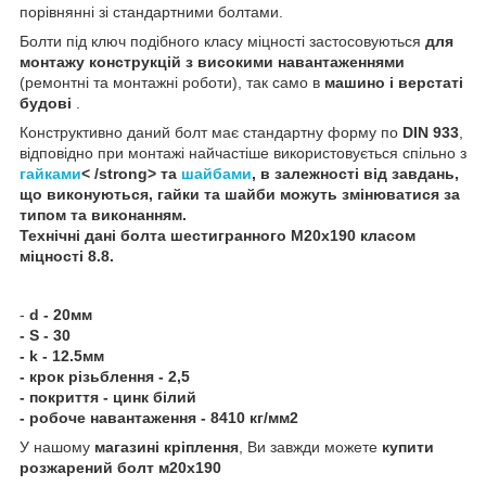
порівнянні зі стандартними болтами.
Болти під ключ подібного класу міцності застосовуються
для
монтажу конструкцій з високими навантаженнями
(ремонтні та монтажні роботи), так само в
машино і верстаті
будові
.
Конструктивно даний болт має стандартну форму по
DIN 933
,
відповідно при монтажі найчастіше використовується спільно з
гайками
< /strong> та
шайбами
, в залежності від завдань,
що виконуються, гайки та шайби можуть змінюватися за
типом та виконанням.
Технічні дані
болта шестигранного
М20х190 класом
міцності 8.8
.
-
d - 20мм
- S - 30
- k - 12.5мм
- крок різьблення - 2,5
- покриття - цинк білий
- робоче навантаження - 8410 кг/мм2
У нашому
магазині кріплення
, Ви завжди можете
купити
розжарений болт м20х190