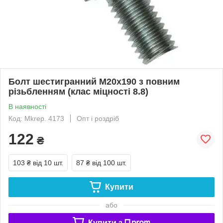
Болт шестигранний М20х190 з повним
різьбленням (клас міцності 8.8)
В наявності
Код: Mkrep. 4173
Опт і роздріб
122
₴
103 ₴
від 10 шт.
87 ₴
від 100 шт.
Купити
або
Купити з