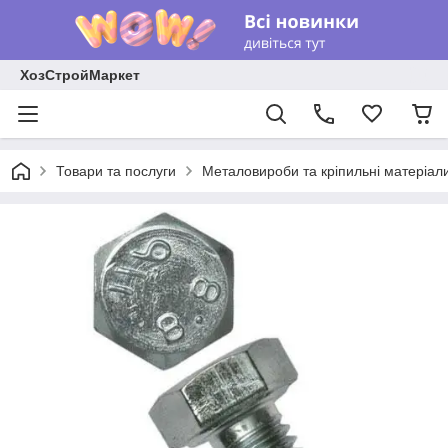
ХозСтройМаркет
Товари та послуги
Металовироби та кріпильні матеріал