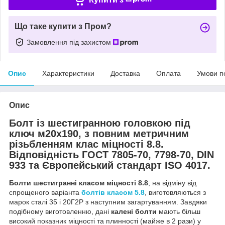
Що таке купити з Пром?
Замовлення під захистом
Опис
Характеристики
Доставка
Оплата
Умови п
Опис
Болт із шестигранною головкою під
ключ м20х190, з повним метричним
різьбленням клас міцності 8.8.
Відповідність ГОСТ 7805-70, 7798-70, DIN
933 та Європейський стандарт ISO 4017.
Болти шестигранні класом міцності 8.8
, на відміну від
спрощеного варіанта
болтів класом 5.8
, виготовляються з
марок сталі 35 і 20Г2Р з наступним загартуванням. Завдяки
подібному виготовленню, дані
калені болти
мають більш
високий показник міцності та плинності (майже в 2 рази) у