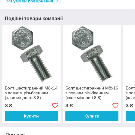
Всі умови повернення
Подібні товари компанії
Болт шестигранний М8х14
Болт шестигранний М8х16
Болт
з повним різьбленням
з повним різьбленням
з по
(клас міцності 8.8)
(клас міцності 8.8)
(кла
3
3
3
₴
₴
₴
Купити
Купити
Про нас