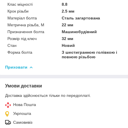
Клас міцності
8.8
Крок різьби
2.5 мм
Матеріал болта
Сталь загартована
Метрична різьба, М
22 мм
Призначення болта
Машинобудівний
Розмір під ключ
32 мм
Стан
Новий
Форма болта
З шестигранною голівкою і
повною різьбою
Приховати
Умови доставки
Доставка здійснюється тільки по передоплаті.
Нова Пошта
Укрпошта
Самовивіз