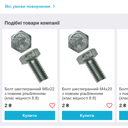
Всі умови повернення
Подібні товари компанії
Болт шестигранний М6х22
Болт шестигранний М4х20
Болт
з повним різьбленням
з повним різьбленням
з по
(клас міцності 8.8)
(клас міцності 8.8)
(кла
2
2
2
₴
₴
₴
Купити
Купити