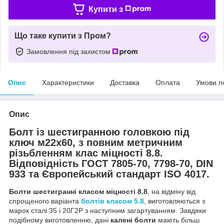
Купити з
Що таке купити з Пром?
Замовлення під захистом
Опис
Характеристики
Доставка
Оплата
Умови п
Опис
Болт із шестигранною головкою під
ключ м22х60, з повним метричним
різьбленням клас міцності 8.8.
Відповідність ГОСТ 7805-70, 7798-70, DIN
933 та Європейський стандарт ISO 4017.
Болти шестигранні класом міцності 8.8
, на відміну від
спрощеного варіанта
болтів класом 5.8
, виготовляються з
марок сталі 35 і 20Г2Р з наступним загартуванням. Завдяки
подібному виготовленню, дані
калені болти
мають більш