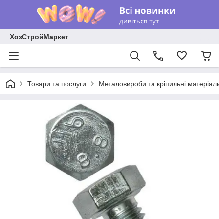
ХозСтройМаркет
Товари та послуги
Металовироби та кріпильні матеріал