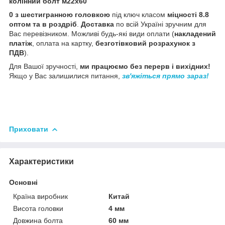
колінний болт м22х60
0 з шестигранною головкою
під ключ класом
міцності 8.8
оптом та в роздріб
.
Доставка
по всій Україні зручним для
Вас перевізником. Можливі будь-які види оплати (
накладений
платіж
, оплата на картку,
безготівковий розрахунок з
ПДВ
).
Для Вашої зручності,
ми працюємо без перерв і вихідних!
Якщо у Вас залишилися питання,
зв'яжіться прямо зараз!
Приховати
Характеристики
Основні
Країна виробник
Китай
Висота головки
4 мм
Довжина болта
60 мм