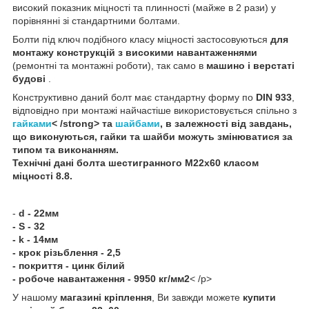
високий показник міцності та плинності (майже в 2 рази) у
порівнянні зі стандартними болтами.
Болти під ключ подібного класу міцності застосовуються
для
монтажу конструкцій з високими навантаженнями
(ремонтні та монтажні роботи), так само в
машино і верстаті
будові
.
Конструктивно даний болт має стандартну форму по
DIN 933
,
відповідно при монтажі найчастіше використовується спільно з
гайками
< /strong> та
шайбами
, в залежності від завдань,
що виконуються, гайки та шайби можуть змінюватися за
типом та виконанням.
Технічні дані
болта шестигранного
М22х60 класом
міцності 8.8
.
-
d - 22мм
- S - 32
- k - 14мм
- крок різьблення - 2,5
- покриття - цинк білий
- робоче навантаження - 9950 кг/мм2
< /p>
У нашому
магазині кріплення
, Ви завжди можете
купити