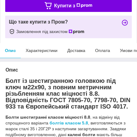
Купити з
Що таке купити з Пром?
Замовлення під захистом
Опис
Характеристики
Доставка
Оплата
Умови п
Опис
Болт із шестигранною головкою під
ключ м22х90, з повним метричним
різьбленням клас міцності 8.8.
Відповідність ГОСТ 7805-70, 7798-70, DIN
933 та Європейський стандарт ISO 4017.
Болти шестигранні класом міцності 8.8
, на відміну від
спрощеного варіанта
болтів класом 5.8
, виготовляються з
марок сталі 35 і 20Г2Р з наступним загартуванням. Завдяки
подібному виготовленню, дані
калені болти
мають більш