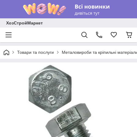
ХозСтройМаркет
Товари та послуги
Металовироби та кріпильні матеріал