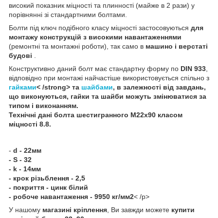
високий показник міцності та плинності (майже в 2 рази) у
порівнянні зі стандартними болтами.
Болти під ключ подібного класу міцності застосовуються
для
монтажу конструкцій з високими навантаженнями
(ремонтні та монтажні роботи), так само в
машино і верстаті
будові
.
Конструктивно даний болт має стандартну форму по
DIN 933
,
відповідно при монтажі найчастіше використовується спільно з
гайками
< /strong> та
шайбами
, в залежності від завдань,
що виконуються, гайки та шайби можуть змінюватися за
типом і виконанням.
Технічні дані
болта шестигранного
М22х90 класом
міцності 8.8
.
-
d - 22мм
- S - 32
- k - 14мм
- крок різьблення - 2,5
- покриття - цинк білий
- робоче навантаження - 9950 кг/мм2
< /p>
У нашому
магазині кріплення
, Ви завжди можете
купити