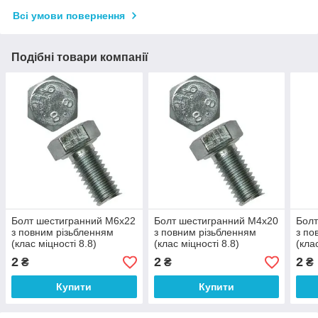
Всі умови повернення
Подібні товари компанії
Болт шестигранний М6х22
Болт шестигранний М4х20
Болт
з повним різьбленням
з повним різьбленням
з по
(клас міцності 8.8)
(клас міцності 8.8)
(кла
2
2
2
₴
₴
₴
Купити
Купити