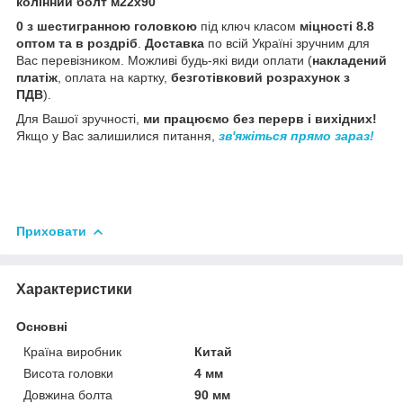
колінний болт м22х90
0 з шестигранною головкою
під ключ класом
міцності 8.8
оптом та в роздріб
.
Доставка
по всій Україні зручним для
Вас перевізником. Можливі будь-які види оплати (
накладений
платіж
, оплата на картку,
безготівковий розрахунок з
ПДВ
).
Для Вашої зручності,
ми працюємо без перерв і вихідних!
Якщо у Вас залишилися питання,
зв'яжіться прямо зараз!
Приховати
Характеристики
Основні
Країна виробник
Китай
Висота головки
4 мм
Довжина болта
90 мм