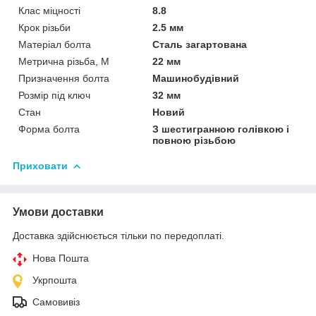
Клас міцності
8.8
Крок різьби
2.5 мм
Матеріал болта
Сталь загартована
Метрична різьба, М
22 мм
Призначення болта
Машинобудівний
Розмір під ключ
32 мм
Стан
Новий
Форма болта
З шестигранною голівкою і
повною різьбою
Приховати
Умови доставки
Доставка здійснюється тільки по передоплаті.
Нова Пошта
Укрпошта
Самовивіз