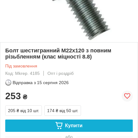
Болт шестигранний М22х120 з повним
різьбленням (клас міцності 8.8)
Під замовлення
Код: Mkrep. 4185
Опт і роздріб
Відправка з
15 серпня 2026
253
₴
205 ₴
від 10 шт.
174 ₴
від 50 шт.
Купити
або