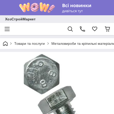
ХозСтройМаркет
Товари та послуги
Металовироби та кріпильні матеріал