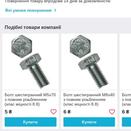
Повернення товару впродовж 14 днів за домовленістю
Всі умови повернення
Подібні товари компанії
Болт шестигранний М5х70
Болт шестигранний М8х40
Болт
з повним різьбленням
з повним різьбленням
з по
(клас міцності 8.8)
(клас міцності 8.8)
(кла
5
6
6
₴
₴
₴
Купити
Купити