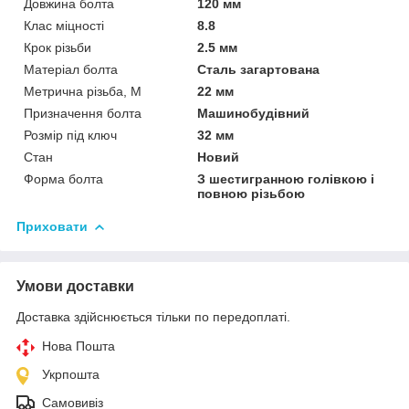
Довжина болта
120 мм
Клас міцності
8.8
Крок різьби
2.5 мм
Матеріал болта
Сталь загартована
Метрична різьба, М
22 мм
Призначення болта
Машинобудівний
Розмір під ключ
32 мм
Стан
Новий
Форма болта
З шестигранною голівкою і
повною різьбою
Приховати
Умови доставки
Доставка здійснюється тільки по передоплаті.
Нова Пошта
Укрпошта
Самовивіз