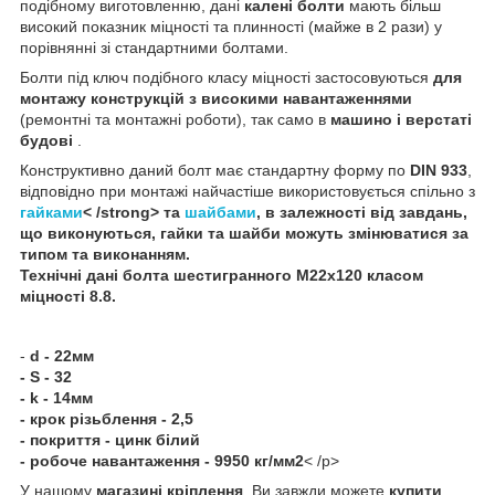
подібному виготовленню, дані
калені болти
мають більш
високий показник міцності та плинності (майже в 2 рази) у
порівнянні зі стандартними болтами.
Болти під ключ подібного класу міцності застосовуються
для
монтажу конструкцій з високими навантаженнями
(ремонтні та монтажні роботи), так само в
машино і верстаті
будові
.
Конструктивно даний болт має стандартну форму по
DIN 933
,
відповідно при монтажі найчастіше використовується спільно з
гайками
< /strong> та
шайбами
, в залежності від завдань,
що виконуються, гайки та шайби можуть змінюватися за
типом та виконанням.
Технічні дані
болта шестигранного
М22х120 класом
міцності 8.8
.
-
d - 22мм
- S - 32
- k - 14мм
- крок різьблення - 2,5
- покриття - цинк білий
- робоче навантаження - 9950 кг/мм2
< /p>
У нашому
магазині кріплення
, Ви завжди можете
купити