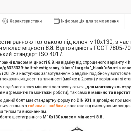
Характеристики
Інформація для замовлення
шестигранною головкою під ключ м10х130, з ча
ям клас міцності 8.8. Відповідність ГОСТ 7805-70,
кий стандарт ISO 4017.
ранні класом міцності 8.8
, на відміну від спрощеного варіанту
< h
a/g6323339-bolt-shestigrannyj-klass" target="_blank">болтів кла
5 і 20Г2Р з наступною загартуванням. Завдяки подібному виготовле
 показник міцності та плинності (майже в 2 рази) у порівнянні зі с
ч подібного класу міцності застосовуються ;
для монтажу констру
нями
(ремонтні та монтажні роботи), так само в
машино та верстаті
о даний болт має стандартну форму по
DIN 931
, відповідно при мо
ться спільно з
гайками
і
шайбами
, залежно від виконуваних завда
за типом та виконанням.
болта шестигранного
М10х130 класом міцності 8.8
.