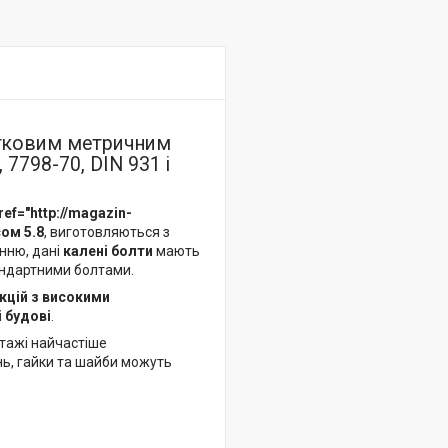
стковим метричним
 7798-70, DIN 931 і
ref="http://magazin-
сом 5.8
, виготовляються з
нню, дані
калені болти
мають
тандартними болтами.
кцій з високими
 будові
.
нтажі найчастіше
нь, гайки та шайби можуть