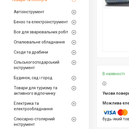
Автоінструмент
Бензо та електроінструмент
Все для зварювальних робіт
Опалювальне обладнання
Сходи та драбини
Сільськогосподарський
інструмент
В наявності
Будинок, сад і город
Товари для туризму та
активного відпочинку
Електрика та
електрообладнання
Слюсарно-столярний
будь-який то
інструмент