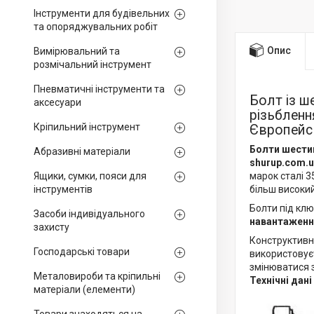
Інструменти для будівельних
та опоряджувальних робіт
Опис
Вимірювальний та
розмічальний інструмент
Пневматичні інструменти та
Болт із 
аксесуари
різьбленн
Кріпильний інструмент
Європейсь
Болти шестиг
Абразивні матеріали
shurup.com.u
Ящики, сумки, пояси для
марок сталі 3
інструментів
більш високий
Болти під клю
Засоби індивідуального
навантажен
захисту
Конструктивн
Господарські товари
використовує
змінюватися 
Металовироби та кріпильні
Технічні дані
матеріали (елементи)