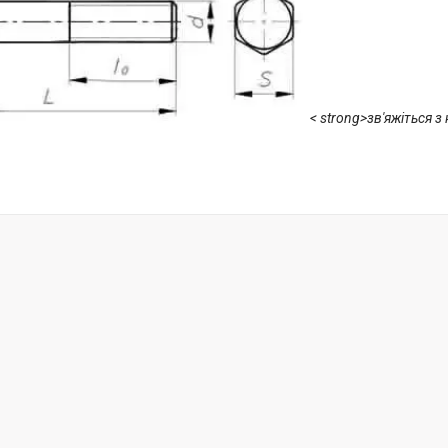
< strong>зв'яжіться з