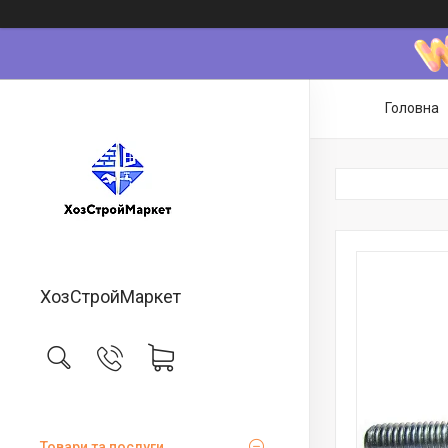
Головна
ХозСтройМаркет
Товари та послуги