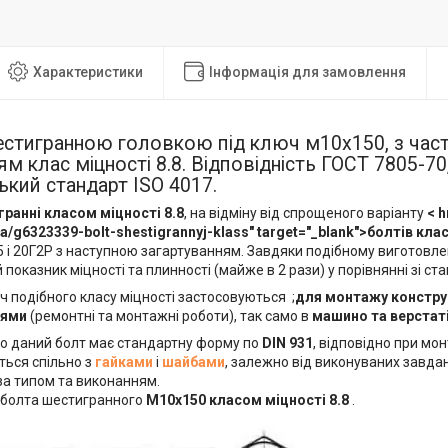
Характеристики
Інформація для замовлення
шестигранною головкою під ключ м10х150, з ча
ям клас міцності 8.8. Відповідність ГОСТ 7805-70,
кий стандарт ISO 4017.
ранні класом міцності 8.8
, на відміну від спрощеного варіанту
< h
a/g6323339-bolt-shestigrannyj-klass" target="_blank">болтів кла
5 і 20Г2Р з наступною загартуванням. Завдяки подібному виготовле
 показник міцності та плинності (майже в 2 рази) у порівнянні зі с
ч подібного класу міцності застосовуються ;
для монтажу констру
нями
(ремонтні та монтажні роботи), так само в
машино та верстаті
о даний болт має стандартну форму по
DIN 931
, відповідно при мо
ться спільно з
гайками
і
шайбами
, залежно від виконуваних завда
за типом та виконанням.
болта шестигранного
М10х150 класом міцності 8.8
.