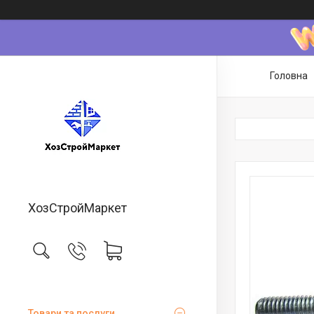
Головна
ХозСтройМаркет
Товари та послуги