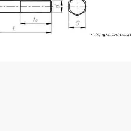
< strong>зв'яжіться з