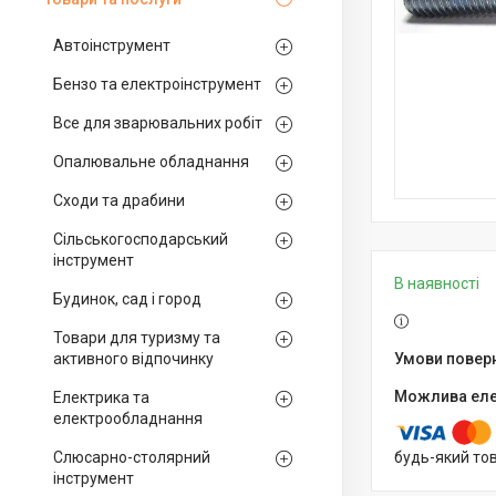
Автоінструмент
Бензо та електроінструмент
Все для зварювальних робіт
Опалювальне обладнання
Сходи та драбини
Сільськогосподарський
інструмент
В наявності
Будинок, сад і город
Товари для туризму та
активного відпочинку
Електрика та
електрообладнання
Слюсарно-столярний
будь-який то
інструмент