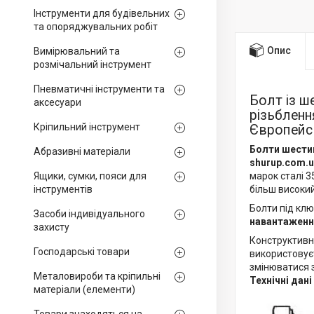
Інструменти для будівельних
та опоряджувальних робіт
Опис
Вимірювальний та
розмічальний інструмент
Пневматичні інструменти та
Болт із 
аксесуари
різьбленн
Кріпильний інструмент
Європейсь
Болти шестиг
Абразивні матеріали
shurup.com.u
Ящики, сумки, пояси для
марок сталі 3
інструментів
більш високий
Болти під клю
Засоби індивідуального
навантажен
захисту
Конструктивн
Господарські товари
використовує
змінюватися 
Металовироби та кріпильні
Технічні дані
матеріали (елементи)