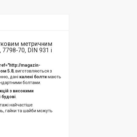
стковим метричним
 7798-70, DIN 931 і
ref="http://magazin-
сом 5.8
, виготовляються з
нню, дані
калені болти
мають
тандартними болтами.
кцій з високими
 будові
.
нтажі найчастіше
нь, гайки та шайби можуть