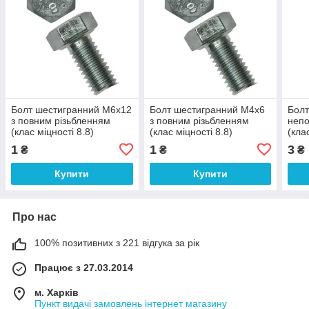
Болт шестигранний М6х12
Болт шестигранний М4х6
Болт
з повним різьбленням
з повним різьбленням
непо
(клас міцності 8.8)
(клас міцності 8.8)
(кла
1
1
3
₴
₴
₴
Купити
Купити
Про нас
100% позитивних з 221 відгука за рік
Працює з 27.03.2014
м. Харків
Пункт видачі замовлень інтернет магазину