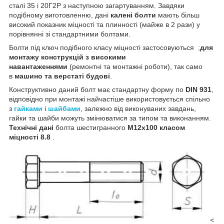
сталі 35 і 20Г2Р з наступною загартуванням. Завдяки
подібному виготовленню, дані
калені болти
мають більш
високий показник міцності та плинності (майже в 2 рази) у
порівнянні зі стандартними болтами.
Болти під ключ подібного класу міцності застосовуються ;
для
монтажу конструкцій з високими
навантаженнями
(ремонтні та монтажні роботи), так само
в
машино та верстаті будові
.
Конструктивно даний болт має стандартну форму по
DIN 931
,
відповідно при монтажі найчастіше використовується спільно
з
гайками
і
шайбами
, залежно від виконуваних завдань,
гайки та шайби можуть змінюватися за типом та виконанням.
Технічні дані
болта шестигранного
М12х100 класом
міцності 8.8
.
<