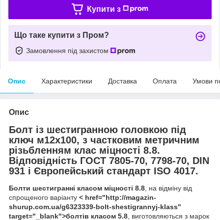
Купити з
Що таке купити з Пром?
Замовлення під захистом
Опис
Характеристики
Доставка
Оплата
Умови п
Опис
Болт із шестигранною головкою під
ключ м12х100, з частковим метричним
різьбленням клас міцності 8.8.
Відповідність ГОСТ 7805-70, 7798-70, DIN
931 і Європейський стандарт ISO 4017.
Болти шестигранні класом міцності 8.8
, на відміну від
спрощеного варіанту
< href="http://magazin-
shurup.com.ua/g6323339-bolt-shestigrannyj-klass"
target="_blank">болтів класом 5.8
, виготовляються з марок