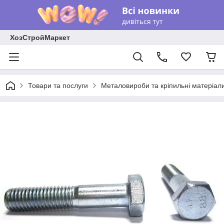
ХозСтройМаркет
Товари та послуги
Металовироби та кріпильні матеріал