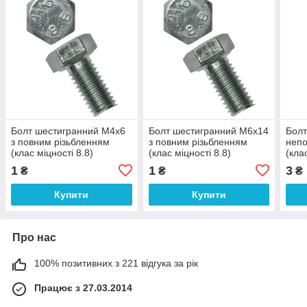
Болт шестигранний М4х6
Болт шестигранний М6х14
Болт
з повним різьбленням
з повним різьбленням
непо
(клас міцності 8.8)
(клас міцності 8.8)
(кла
1
1
3
₴
₴
₴
Купити
Купити
Про нас
100% позитивних з 221 відгука за рік
Працює з 27.03.2014