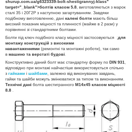
shurup.com.ua/g6323339-bolt-shestigrannyj-klass"
target="_blank">болтів класом 5.8
, виготовляються з марок
сталі 35 і 20Г2Р з наступною загартуванням. Завдяки
подібному виготовленню, дані
калені болти
мають більш
високий показник міцності та плинності (майже в 2 рази) у
порівнянні зі стандартними болтами.
Болти під ключ подібного класу міцності застосовуються ;
для
монтажу конструкцій з високими
навантаженнями
(ремонтні та монтажні роботи), так само
в
машино та верстаті будові
.
Конструктивно даний болт має стандартну форму по
DIN 931
,
відповідно при монтажі найчастіше використовується спільно
з
гайками
і
шайбами
, залежно від виконуваних завдань,
гайки та шайби можуть змінюватися за типом та виконанням.
Технічні дані
болта шестигранного
М14х45 класом міцності
8.8
.