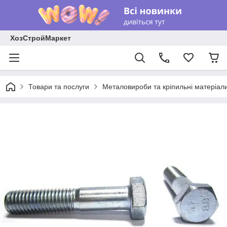
ХозСтройМаркет
Товари та послуги
Металовироби та кріпильні матеріал