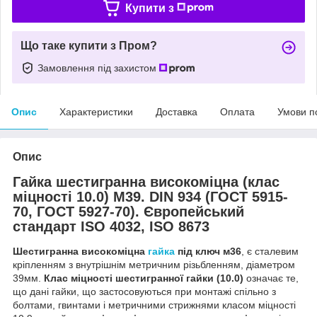
Купити з
Що таке купити з Пром?
Замовлення під захистом
Опис
Характеристики
Доставка
Оплата
Умови п
Опис
Гайка шестигранна високоміцна (клас
міцності 10.0) М39. DIN 934 (ГОСТ 5915-
70, ГОСТ 5927-70). Європейський
стандарт ISO 4032, ISO 8673
Шестигранна високоміцна
гайка
під ключ м36
, є сталевим
кріпленням з внутрішнім метричним різьбленням, діаметром
39мм.
Клас міцності шестигранної гайки (10.0)
означає те,
що дані гайки, що застосовуються при монтажі спільно з
болтами, гвинтами і метричними стрижнями класом міцності