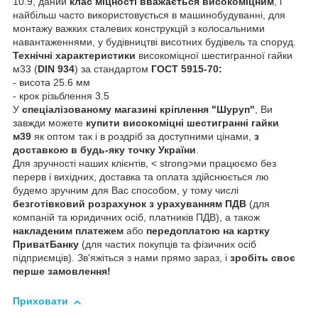
10.9, даний
клас міцності вважається високоміцним
, і
найбільш часто використовується в машинобудуванні, для
монтажу важких сталевих конструкцій з колосальними
навантаженнями, у будівництві висотних будівель та споруд.
Технічні характеристики
високоміцної шестигранної гайки
м33 (
DIN 934
) за стандартом
ГОСТ 5915-70:
- висота 25.6 мм
- крок різьблення 3.5
У
спеціалізованому магазині кріплення "Шуруп"
, Ви
завжди можете
купити високоміцні шестигранні гайки
м39
як оптом так і в роздріб за доступними цінами,
з
доставкою в будь-яку точку України
.
Для зручності наших клієнтів, < strong>ми працюємо без
перерв і вихідних, доставка та оплата здійснюється лю
будемо зручним для Вас способом, у тому числі
безготівковий розрахунок з урахуванням ПДВ
(для
компаній та юридичних осіб, платників ПДВ), а також
накладеним платежем
або
передоплатою на картку
ПриватБанку
(для частих покупців та фізичних осіб
підприємців). Зв'яжіться з нами прямо зараз, і
зробіть своє
перше замовлення!
Приховати