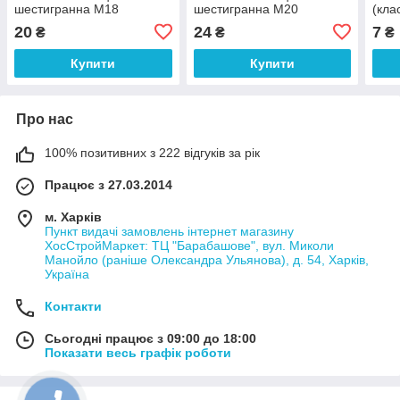
шестигранна М18
шестигранна М20
(кла
20
24
7
₴
₴
₴
Купити
Купити
Про нас
100% позитивних з 222 відгуків за рік
Працює з 27.03.2014
м. Харків
Пункт видачі замовлень інтернет магазину
ХосСтройМаркет: ТЦ "Барабашове", вул. Миколи
Манойло (раніше Олександра Ульянова), д. 54, Харків,
Україна
Контакти
Сьогодні працює з 09:00 до 18:00
Показати весь графік роботи