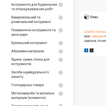
Інструменти для будівельних
та опоряджувальних робіт
Опис
Вимірювальний та
розмічальний інструмент
Пневматичні інструменти та
Шайба плоск
аксесуари
між
гайками
т
широка, почи
Кріпильний інструмент
Абразивні матеріали
Ящики, сумки, пояси для
інструментів
Засоби індивідуального
захисту
Господарські товари
Металовироби та кріпильні
матеріали (елементи)