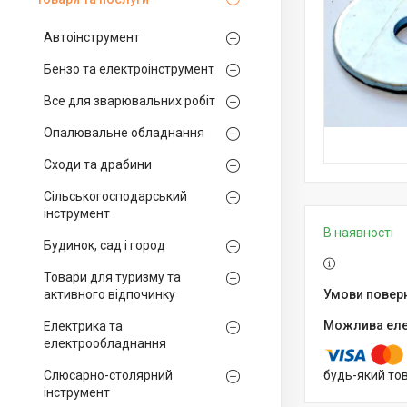
Автоінструмент
Бензо та електроінструмент
Все для зварювальних робіт
Опалювальне обладнання
Сходи та драбини
Сільськогосподарський
інструмент
В наявності
Будинок, сад і город
Товари для туризму та
активного відпочинку
Електрика та
електрообладнання
Слюсарно-столярний
будь-який то
інструмент