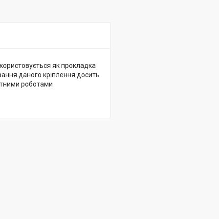
икористовується як прокладка
вання даного кріплення досить
нтними роботами