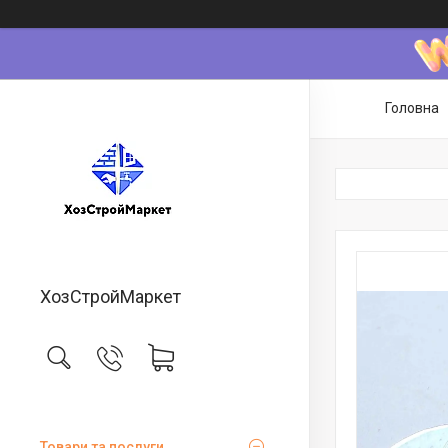
Головна
ХозСтройМаркет
Товари та послуги