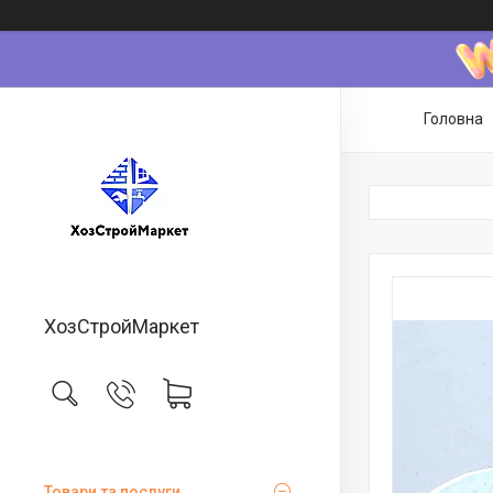
Головна
ХозСтройМаркет
Товари та послуги