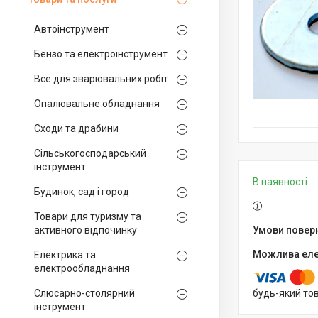
Автоінструмент
Бензо та електроінструмент
Все для зварювальних робіт
Опалювальне обладнання
Сходи та драбини
Сільськогосподарський
інструмент
В наявності
Будинок, сад і город
Товари для туризму та
активного відпочинку
Електрика та
електрообладнання
Слюсарно-столярний
будь-який то
інструмент