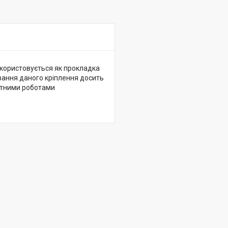
икористовується як прокладка
вання даного кріплення досить
нтними роботами