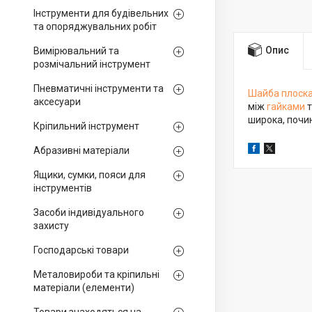
Інструменти для будівельних
та опоряджувальних робіт
Опис
Вимірювальний та
розмічальний інструмент
Пневматичні інструменти та
Шайба плоск
аксесуари
між
гайками
т
широка, почи
Кріпильний інструмент
Абразивні матеріали
Ящики, сумки, пояси для
інструментів
Засоби індивідуального
захисту
Господарські товари
Металовироби та кріпильні
матеріали (елементи)