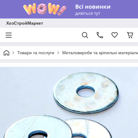
ХозСтройМаркет
Товари та послуги
Металовироби та кріпильні матеріал