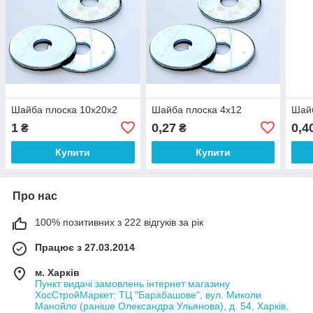
Шайба плоска 10х20х2
Шайба плоска 4х12
Шайб
1
0,27
0,4
₴
₴
Купити
Купити
Про нас
100% позитивних з 222 відгуків за рік
Працює з 27.03.2014
м. Харків
Пункт видачі замовлень інтернет магазину
ХосСтройМаркет: ТЦ "Барабашове", вул. Миколи
Манойло (раніше Олександра Ульянова), д. 54, Харків,