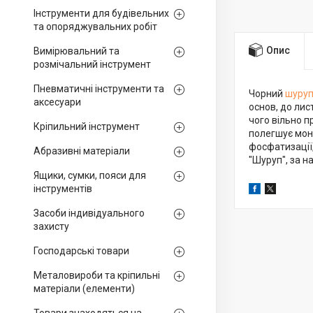
Інструменти для будівельних
та опоряджувальних робіт
Опис
Вимірювальний та
розмічальний інструмент
Пневматичні інструменти та
Чорний
шуруп
аксесуари
основ, до лис
чого вільно п
Кріпильний інструмент
полегшує мон
фосфатизації,
Абразивні матеріали
"Шуруп", за н
Ящики, сумки, пояси для
інструментів
Засоби індивідуального
захисту
Господарські товари
Металовироби та кріпильні
матеріали (елементи)