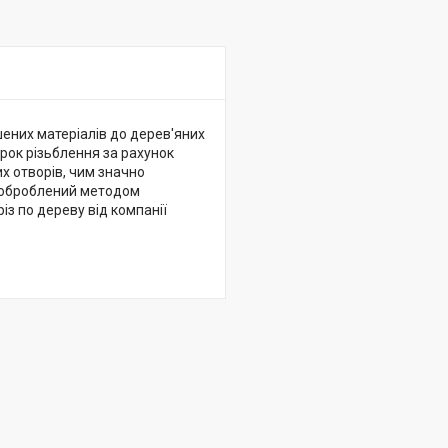
шених матеріалів до дерев'яних
 крок різьблення за рахунок
х отворів, чим значно
а оброблений методом
із по дереву від компанії