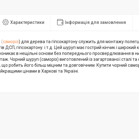
Характеристики
Інформація для замовлення
 (саморіз
) для дерева та гіпсокартону служить для монтажу полег
тів ДСП, гіпсокартону. і т.д. Цей шуруп має гострий кінчик і широкий
роникає в нещільні основи без попереднього просвердлювання в ни
таж. Чорний шуруп (саморіз) виготовлений із загартованої сталі т
 що робить його більш міцним та довговічним. Купити чорний самор
айкращими цінами в Харкові та Україні.