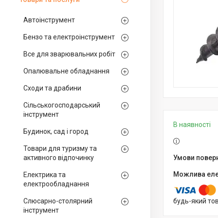
Автоінструмент
Бензо та електроінструмент
Все для зварювальних робіт
Опалювальне обладнання
Сходи та драбини
Сільськогосподарський
інструмент
В наявності
Будинок, сад і город
Товари для туризму та
активного відпочинку
Електрика та
електрообладнання
Слюсарно-столярний
будь-який то
інструмент