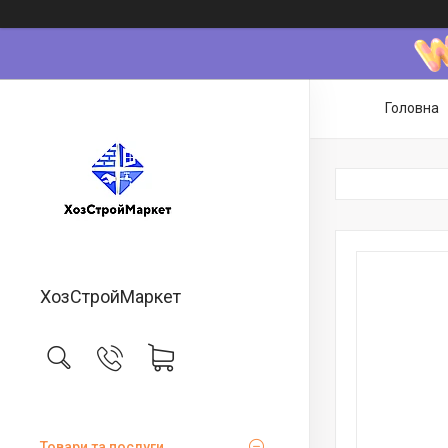
Головна
ХозСтройМаркет
Товари та послуги