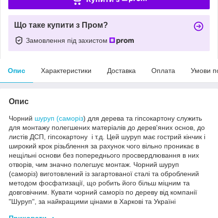
Що таке купити з Пром?
Замовлення під захистом
Опис
Характеристики
Доставка
Оплата
Умови п
Опис
Чорний
шуруп (саморіз
) для дерева та гіпсокартону служить
для монтажу полегшених матеріалів до дерев'яних основ, до
листів ДСП, гіпсокартону і т.д. Цей шуруп має гострий кінчик і
широкий крок різьблення за рахунок чого вільно проникає в
нещільні основи без попереднього просвердлювання в них
отворів, чим значно полегшує монтаж. Чорний шуруп
(саморіз) виготовлений із загартованої сталі та оброблений
методом фосфатизації, що робить його більш міцним та
довговічним. Кувати чорний саморіз по дереву від компанії
"Шуруп", за найкращими цінами в Харкові та Україні
Приховати