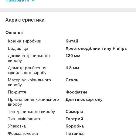
Характеристики
Основні
Країна виробник
Китай
Вид шліца
Хрестоподібний типу Philips
Довжина кріпильного
120 мм
виробу
Діаметр різьблення
4.8 мм
кріпильного виробу
Матеріал кріпильного
Сталь
виробу
Покриття
Фосфатне
Призначення кріпильного
Для гіпсокартону
виробу
Тип кріпильного виробу
Саморіз
Тип накінечника
Гострий
Упаковка
Коробка
Форма головки
Потайна