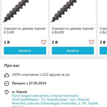
Саморіз по дереву чорний
Саморіз по дереву чорний
Само
4.2х90
4.8х100
4.8х
1
2
3
₴
₴
₴
Купити
Купити
Про нас
100% позитивних з 222 відгуків за рік
Працює з 27.03.2014
м. Харків
Пункт видачі замовлень інтернет магазину
ХосСтройМаркет: ТЦ "Барабашове", вул. Миколи
Манойло (раніше Олександра Ульянова), д. 54, Харків,
Україна