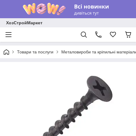
ХозСтройМаркет
Товари та послуги
Металовироби та кріпильні матеріал