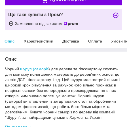
Що таке купити з Пром?
Замовлення під захистом
Опис
Характеристики
Доставка
Оплата
Умови п
Опис
Чорний
шуруп (саморіз
) для дерева та гіпсокартону служить
для монтажу полегшених матеріалів до дерев'яних основ, до
листів ДСП, гіпсокартону і т.д. Цей шуруп має гострий кінчик і
широкий крок різьблення за рахунок чого вільно проникає в
нещільні основи без попереднього просвердлювання в них
отворів, чим значно полегшує монтаж. Чорний шуруп
(саморіз) виготовлений із загартованої сталі та оброблений
методом фосфатизації, що робить його більш міцним та
довговічним. Кувати чорний саморіз по дереву від компанії
"Шуруп", за найкращими цінами в Харкові та Україні
Приховати