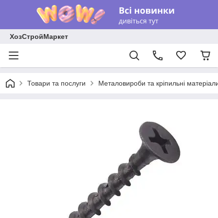
ХозСтройМаркет
Товари та послуги
Металовироби та кріпильні матеріал