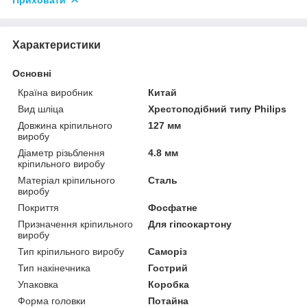
Характеристики
Основні
Країна виробник
Китай
Вид шліца
Хрестоподібний типу Philips
Довжина кріпильного
127 мм
виробу
Діаметр різьблення
4.8 мм
кріпильного виробу
Матеріал кріпильного
Сталь
виробу
Покриття
Фосфатне
Призначення кріпильного
Для гіпсокартону
виробу
Тип кріпильного виробу
Саморіз
Тип накінечника
Гострий
Упаковка
Коробка
Форма головки
Потайна