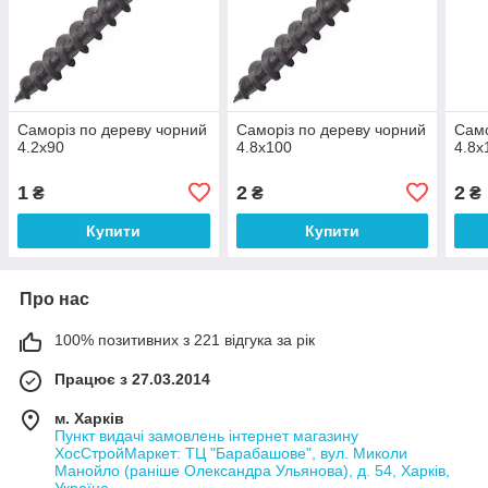
Саморіз по дереву чорний
Саморіз по дереву чорний
Само
4.2х90
4.8х100
4.8х
1
2
2
₴
₴
₴
Купити
Купити
Про нас
100% позитивних з 221 відгука за рік
Працює з 27.03.2014
м. Харків
Пункт видачі замовлень інтернет магазину
ХосСтройМаркет: ТЦ "Барабашове", вул. Миколи
Манойло (раніше Олександра Ульянова), д. 54, Харків,
Україна