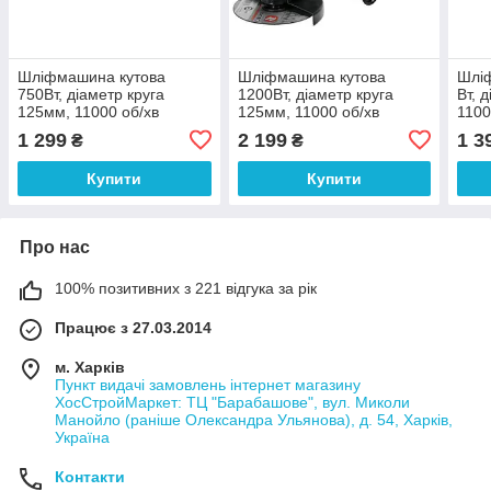
Шліфмашина кутова
Шліфмашина кутова
Шлі
750Вт, діаметр круга
1200Вт, діаметр круга
Вт, 
125мм, 11000 об/хв
125мм, 11000 об/хв
1100
INTERTOOL WT-0220
INTERTOOL WT-0224
WT-
1 299
2 199
1 3
₴
₴
Купити
Купити
Про нас
100% позитивних з 221 відгука за рік
Працює з 27.03.2014
м. Харків
Пункт видачі замовлень інтернет магазину
ХосСтройМаркет: ТЦ "Барабашове", вул. Миколи
Манойло (раніше Олександра Ульянова), д. 54, Харків,
Україна
Контакти