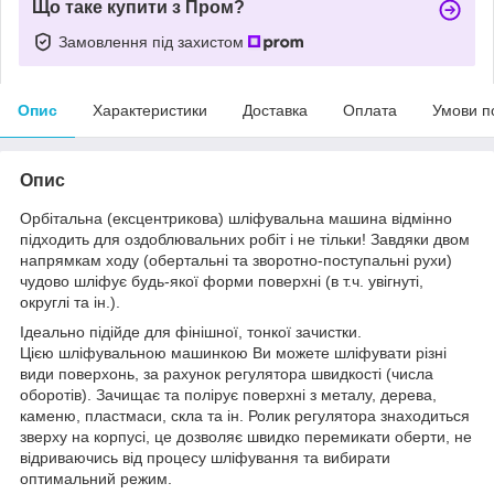
Що таке купити з Пром?
Замовлення під захистом
Опис
Характеристики
Доставка
Оплата
Умови п
Опис
Орбітальна (ексцентрикова) шліфувальна машина відмінно
підходить для оздоблювальних робіт і не тільки! Завдяки двом
напрямкам ходу (обертальні та зворотно-поступальні рухи)
чудово шліфує будь-якої форми поверхні (в т.ч. увігнуті,
округлі та ін.).
Ідеально підійде для фінішної, тонкої зачистки.
Цією шліфувальною машинкою Ви можете шліфувати різні
види поверхонь, за рахунок регулятора швидкості (числа
оборотів). Зачищає та полірує поверхні з металу, дерева,
каменю, пластмаси, скла та ін. Ролик регулятора знаходиться
зверху на корпусі, це дозволяє швидко перемикати оберти, не
відриваючись від процесу шліфування та вибирати
оптимальний режим.