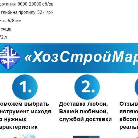
ертання: 8000-28000 об/хв
глибина пропилу: 52 < /p>
ск: 6/8 мм
ісяців
73 л