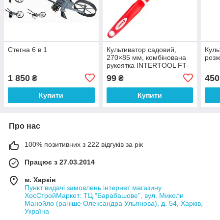
Стегна 6 в 1
Культиватор садовий,
Куль
270×85 мм, комбінована
розж
рукоятка INTERTOOL FT-
0034
1 850
99
450
₴
₴
Купити
Купити
Про нас
100% позитивних з 222 відгуків за рік
Працює з 27.03.2014
м. Харків
Пункт видачі замовлень інтернет магазину
ХосСтройМаркет: ТЦ "Барабашове", вул. Миколи
Манойло (раніше Олександра Ульянова), д. 54, Харків,
Україна