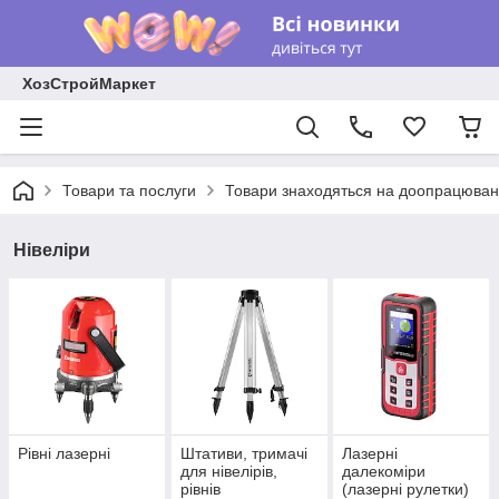
ХозСтройМаркет
Товари та послуги
Товари знаходяться на доопрацюван
Нівеліри
Рівні лазерні
Штативи, тримачі
Лазерні
для нівелірів,
далекоміри
рівнів
(лазерні рулетки)