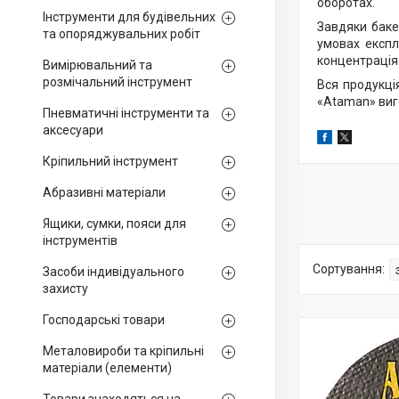
оборотах.
Інструменти для будівельних
Завдяки баке
та опоряджувальних робіт
умовах експл
концентрація 
Вимірювальний та
розмічальний інструмент
Вся продукція
«Ataman» виго
Пневматичні інструменти та
аксесуари
Кріпильний інструмент
Абразивні матеріали
Ящики, сумки, пояси для
інструментів
Засоби індивідуального
захисту
Господарські товари
Металовироби та кріпильні
матеріали (елементи)