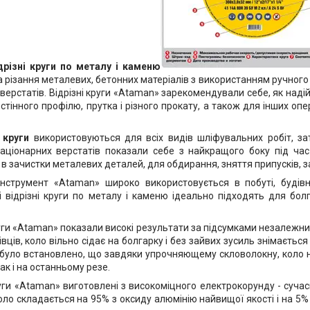
дрізні круги по металу і каменю
а різання металевих, бетонних матеріалів з використанням ручного
верстатів. Відрізні круги «Ataman» зарекомендували себе, як наді
стінного профілю, прутка і різного прокату, а також для інших оп
 круги
використовуються для всіх видів шліфувальних робіт, за
таціонарних верстатів показали себе з найкращого боку під ча
в зачистки металевих деталей, для обдирання, зняття припусків, з
нструмент «Ataman» широко використовується в побуті, будівн
і відрізні круги по металу і каменю ідеально підходять для бо
ги «Ataman» показали високі результати за підсумками незалежних 
вців, коло вільно сідає на болгарку і без зайвих зусиль знімається
було встановлено, що завдяки упрочняющему скловолокну, коло 
ак і на останньому резе.
уги «Ataman» виготовлені з високоміцного електрокорунду - сучас
оло складається на 95% з оксиду алюмінію найвищої якості і на 5