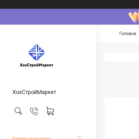
Головна
ХозСтройМаркет
Товари та послуги