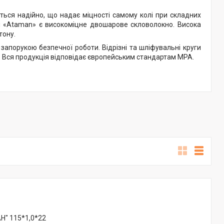
ться надійно, що надає міцності самому колі при складних
л «Ataman» є високоміцне двошарове скловолокно. Висока
тону.
є запорукою безпечної роботи. Відрізні та шліфувальні круги
6. Вся продукція відповідає європейським стандартам MPA.
Н" 115*1,0*22