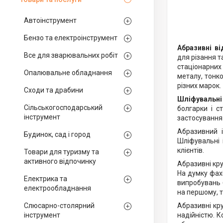
Автоінструмент
Бензо та електроінструмент
Абразивні ві
Все для зварювальних робіт
для різання т
стаціонарних 
Опалювальне обладнання
металу, тонко
різних марок.
Сходи та драбини
Шліфувальні
Сільськогосподарський
болгарки і с
інструмент
застосування 
Абразивний і
Будинок, сад і город
Шліфувальні 
клієнтів.
Товари для туризму та
активного відпочинку
Абразивні кру
На думку фахі
Електрика та
випробувань 
електрообладнання
на першому, т
Слюсарно-столярний
Абразивні кр
інструмент
надійністю. К